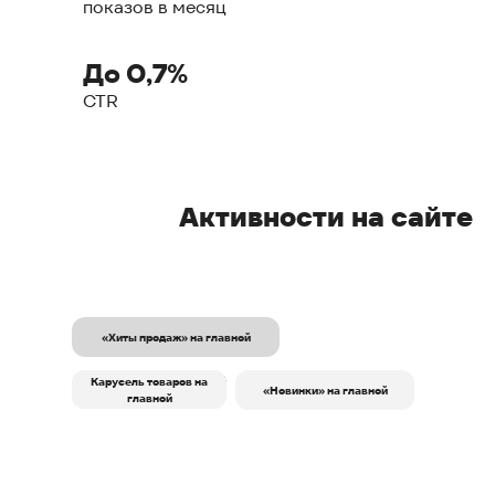
показов в месяц
До 0,7%
CTR
Активности на сайте
«Хиты продаж» на главной
Эксклюзивный имиджевый
Блок из категорий на
Карусель товаров на
«Новинки» на главной
блок на главной
главной
главной