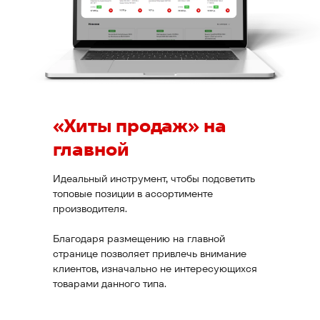
«Хиты продаж» на
главной
Идеальный инструмент, чтобы подсветить
Сам
топовые позиции в ассортименте
Сер
производителя.
Благодаря размещению на главной
Рекви
странице позволяет привлечь внимание
Каталог
Доста
клиентов, изначально не интересующихся
Прои
товарами данного типа.
Адреса магазинов
Серв
Способы получения
Комп