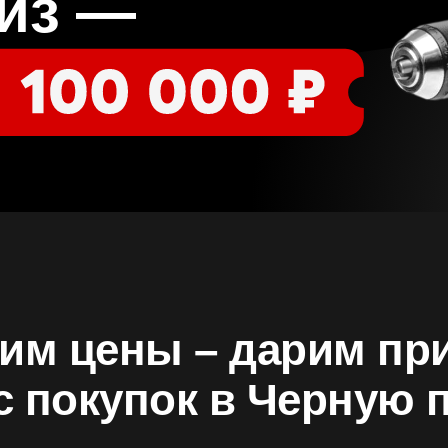
из —
им цены – дарим пр
с покупок в Черную 