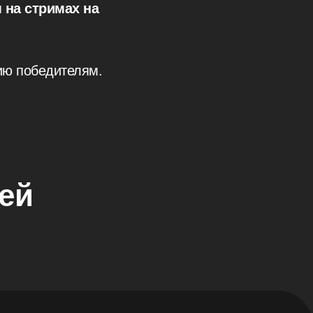
 на стримах на
ию победителям.
ей