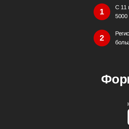
С 11
1
5000 
Реги
2
боль
Форм