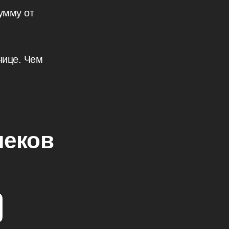
умму от
нице. Чем
чеков