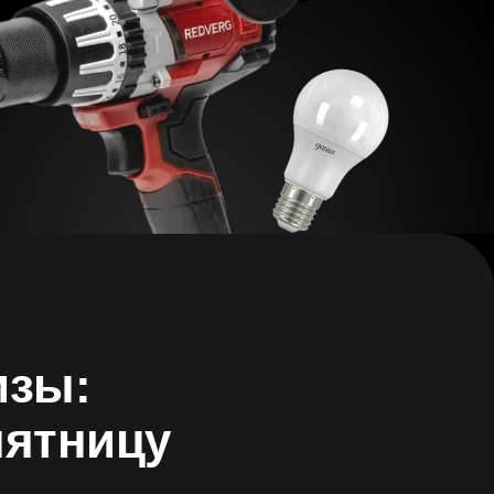
изы:
пятницу