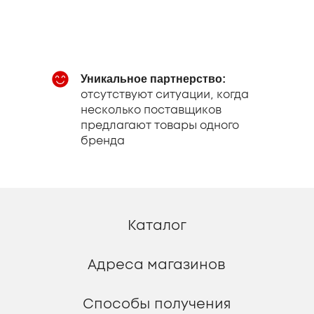
Адреса магазинов
Серви
Способы получения
Компа
Акции
Способы оплаты
Наши
Уникальное партнерство:
О ком
Контакты
отсутствуют ситуации, когда
О нас
несколько поставщиков
Прав
О компании
предлагают товары одного
Давай
бренда
Работа у нас
Фра
Поставщикам
Организациям
Сопр
Получ
Сервисный центр
ВсеИнструменты.ру
Дос
Сервисные центры производителей
Раб