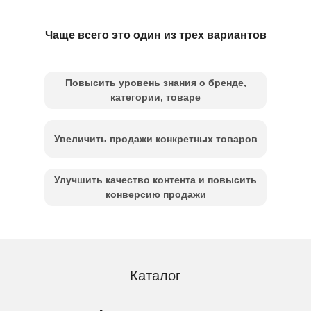
Рекви
Каталог
Достав
Произ
Чаще всего это один из трех вариантов
Адреса магазинов
Серви
Способы получения
Компа
Повысить уровень знания о бренде,
Акции
категории, товаре
Способы оплаты
Наши 
О ком
Контакты
О нас
Увеличить продажи конкретных товаров
Право
О компании
Давай
Улучшить качество контента и повысить
Работа у нас
Фра
конверсию продажи
Поставщикам
Организациям
Сопро
Получ
Сервисный центр ВсеИнструменты.ру
Дост
Сервисные центры производителей